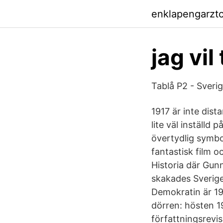
enklapengarzt
jag vil
Tablå P2 - Sveri
1917 är inte dis
lite väl inställd 
övertydlig symbol
fantastisk film oc
Historia där Gun
skakades Sverige
Demokratin är 191
dörren: hösten 1
författningsrevis