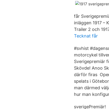
får Sverigepremiä
inläggen 1917 –
Trailer 2 och 191
Tecknat får
#svhist #dagensd
motorcykel tillv
Sverigepremiär f
Skövde! Anoo Sko
därför firas Ope
spelats i Götebo
man därmed välja
hur man konfigur
sverigePremiär!