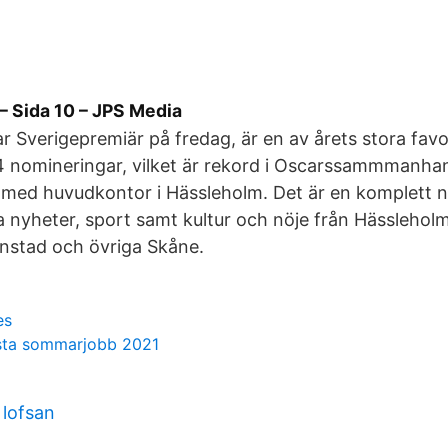
– Sida 10 – JPS Media
r Sverigepremiär på fredag, är en av årets stora fav
 nomineringar, vilket är rekord i Oscarssammmanha
g med huvudkontor i Hässleholm. Det är en komplett 
la nyheter, sport samt kultur och nöje från Hässlehol
anstad och övriga Skåne.
es
ta sommarjobb 2021
 lofsan