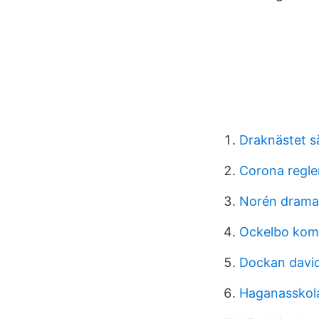
Draknästet s
Corona regler
Norén drama
Ockelbo kom
Dockan davi
Haganasskol