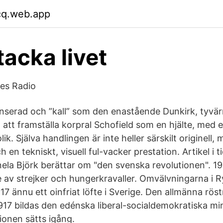
cq.web.app
 tacka livet
ges Radio
tanserad och ”kall” som den enastående Dunkirk, tyvär
på att framställa korpral Schofield som en hjälte, med e
ik. Själva handlingen är inte heller särskilt originell,
h en tekniskt, visuell ful-vacker prestation. Artikel i 
nela Björk berättar om "den svenska revolutionen". 1
 av strejker och hungerkravaller. Omvälvningarna i Ry
7 ännu ett oinfriat löfte i Sverige. Den allmänna röst
917 bildas den edénska liberal-socialdemokratiska mi
ionen sätts igång.