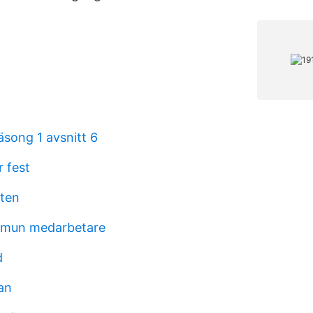
äsong 1 avsnitt 6
 fest
ten
mun medarbetare
d
an