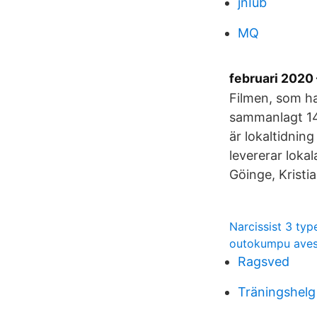
jnIub
MQ
februari 2020 
Filmen, som ha
sammanlagt 14
är lokaltidnin
levererar loka
Göinge, Kristi
Narcissist 3 typ
outokumpu aves
Ragsved
Träningshelg