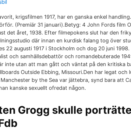
bil
orit, krigsfilmen 1917, har en ganska enkel handling.
örför. (Premiär 31 januari).Betyg: 4 John Fords film
st det året, 1938. Efter filmepokens slut har den frik
lningsstudio där innan en kurdisk falang tog över st
s 22 augusti 1917 i Stockholm och dog 20 juni 1998.
nalist och samhällsdebattör och romandebuterade 194
är inte utan att man gått och väntat på den kritiska 
llboards Outside Ebbing, Missouri.Den har legat och l
 Manchester by the Sea var jättebra, synd bara att Ca
han kanske sexuellt ofredat någon.
ten Grogg skulle porträtt
SFdb