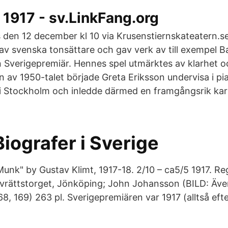
 1917 - sv.LinkFang.org
ps den 12 december kl 10 via Krusenstiernskateatern.s
av svenska tonsättare och gav verk av till exempel B
n Sverigepremiär. Hennes spel utmärktes av klarhet o
en av 1950-talet började Greta Eriksson undervisa i pi
i Stockholm och inledde därmed en framgångsrik kar
iografer i Sverige
Munk" by Gustav Klimt, 1917-18. 2/10 – ca5/5 1917. Re
rättstorget, Jönköping; John Johansson (BILD: Även
8, 169) 263 pl. Sverigepremiären var 1917 (alltså eft