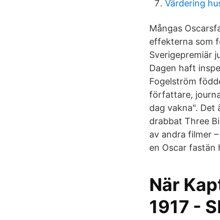
Värdering hus
Mångas Oscarsfav
effekterna som f
Sverigepremiär ju
Dagen haft inspe
Fogelström födde
författare, jour
dag vakna". Det 
drabbat Three Bi
av andra filmer –
en Oscar fastän 
När Kap
1917 - 