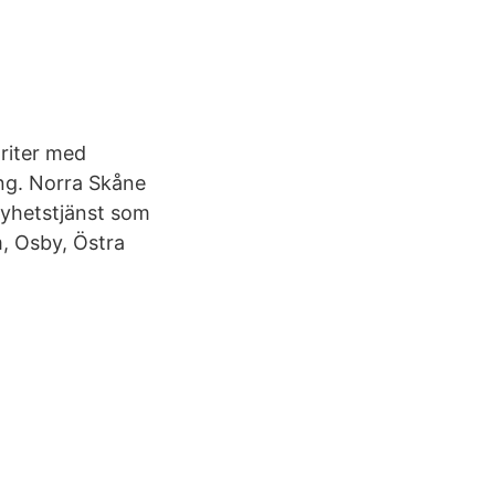
oriter med
ng. Norra Skåne
nyhetstjänst som
m, Osby, Östra