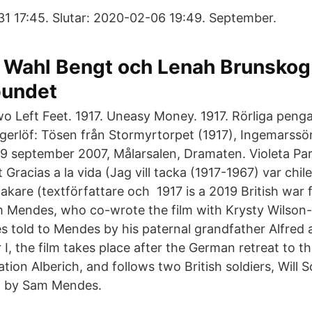
31 17:45. Slutar: 2020-02-06 19:49. September.
 Wahl Bengt och Lenah Brunskog
bundet
 Left Feet. 1917. Uneasy Money. 1917. Rörliga penga
gerlöf: Tösen från Stormyrtorpet (1917), Ingemarssö
9 september 2007, Målarsalen, Dramaten. Violeta Par
åt Gracias a la vida (Jag vill tacka (1917-1967) var chi
are (textförfattare och 1917 is a 2019 British war f
Mendes, who co-wrote the film with Krysty Wilson-C
es told to Mendes by his paternal grandfather Alfred 
 I, the film takes place after the German retreat to 
tion Alberich, and follows two British soldiers, Will 
d by Sam Mendes.