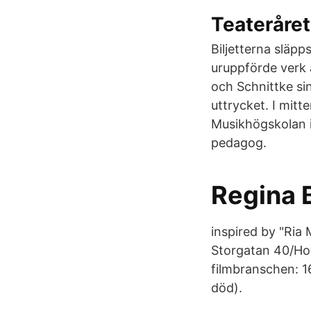
Teateråret
Biljetterna släp
uruppförde verk 
och Schnittke si
uttrycket. I mitt
Musikhögskolan 
pedagog.
Regina B
inspired by "Ria 
Storgatan 40/Hov
filmbranschen: 16
död).