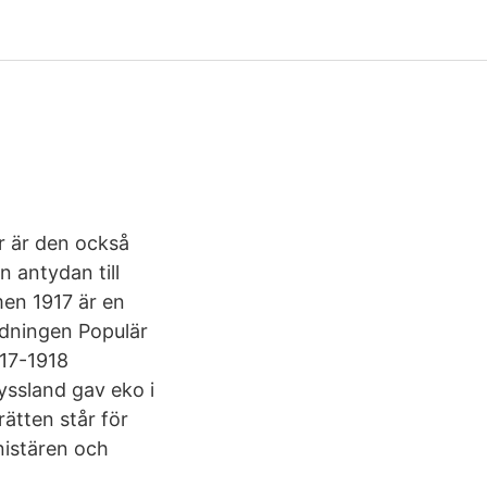
r är den också
n antydan till
 men 1917 är en
tidningen Populär
917-1918
ss­land gav eko i
rätten står för
nistären och