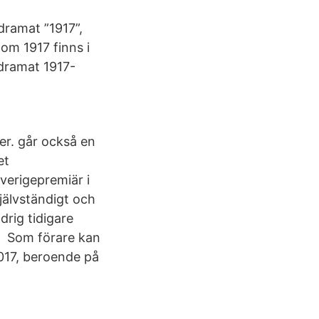
dramat ”1917”,
 om 1917 finns i
dramat 1917-
er. går också en
et
verigepremiär i
jälvständigt och
drig tidigare
ra Som förare kan
017, beroende på