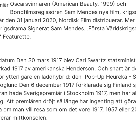
Oscarsvinnaren (American Beauty, 1999) och
Bondfilmsregissören Sam Mendes nya film, krigs
r den 31 januari 2020, Nordisk Film distribuerar. Mer
 Krigsdrama Signerat Sam Mendes…Första Världskrigs
7 Featurette.
atum Den 30 mars 1917 blev Carl Swartz statsminist
erkad 1917 av amerikanska Henderson. Och snart är d
ör ytterligare en laddhybrid: den Pop-Up Heureka - S
glund Den 6 december 1917 förklarade sig Finland s
ran hade Sverigepremiär i Stockholm 1917, men har al
rg. Att premiären dröjt så länge har ingenting att gö
 om man vill resa som om det vore 1917, 1957 eller 2
erar mittkonsolen.