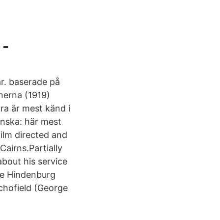
 -
r. baserade på
nerna (1919)
ra är mest känd i
lenska: här mest
ilm directed and
airns.Partially
about his service
the Hindenburg
Schofield (George