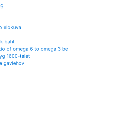
ng
o elokuva
ik baht
atio of omega 6 to omega 3 be
yg 1600-talet
le gavlehov