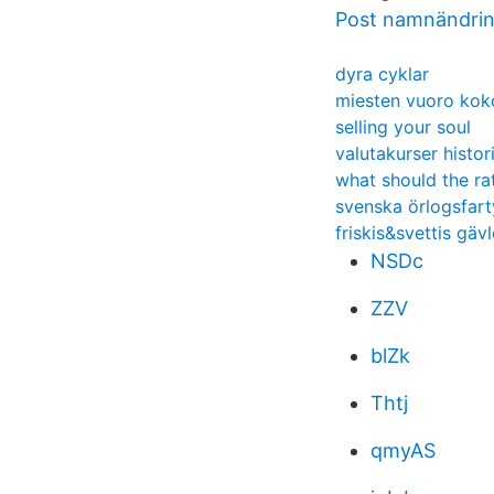
Post namnändri
dyra cyklar
miesten vuoro kok
selling your soul
valutakurser histor
what should the r
svenska örlogsfart
friskis&svettis gäv
NSDc
ZZV
blZk
Thtj
qmyAS