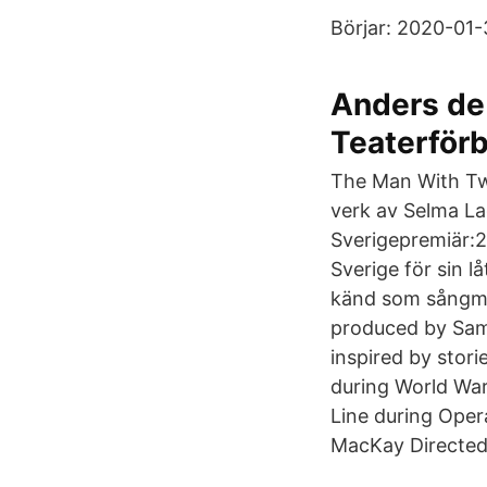
Börjar: 2020-01-
Anders de
Teaterför
The Man With Two
verk av Selma La
Sverigepremiär:2
Sverige för sin l
känd som sångmak
produced by Sam 
inspired by stori
during World War
Line during Opera
MacKay Directe