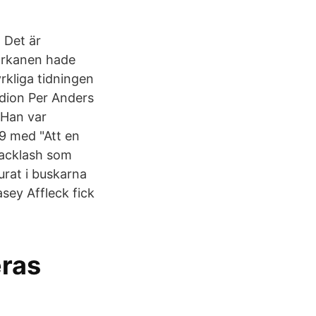
 Det är
 Orkanen hade
yrkliga tidningen
udion Per Anders
 Han var
9 med "Att en
backlash som
urat i buskarna
sey Affleck fick
eras