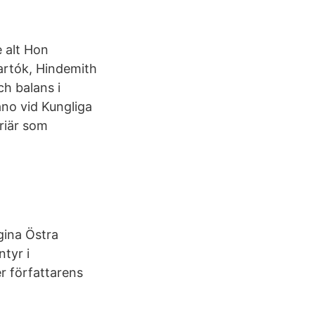
e alt Hon
artók, Hindemith
ch balans i
ano vid Kungliga
riär som
gina Östra
tyr i
er författarens