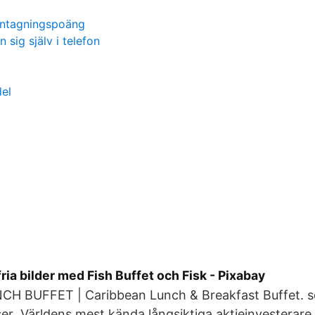
 antagningspoäng
 sig själv i telefon
del
ia bilder med Fish Buffet och Fisk - Pixabay
 BUFFET | Caribbean Lunch & Breakfast Buffet. sön
ser Världens mest kända långsiktiga aktieinvesterare,