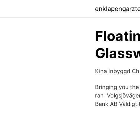
enklapengarzt
Floati
Glassw
Kina Inbyggd Cha
Bringing you the
ran Volgsjövägen
Bank AB Väldigt t