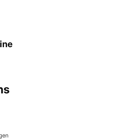
ine
ns
egen