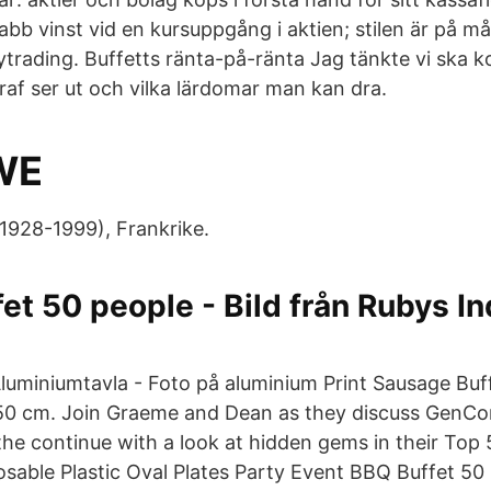
abb vinst vid en kursuppgång i aktien; stilen är på m
ytrading. Buffetts ränta-på-ränta Jag tänkte vi ska k
raf ser ut och vilka lärdomar man kan dra.
WE
(1928-1999), Frankrike.
fet 50 people - Bild från Rubys In
uminiumtavla - Foto på aluminium Print Sausage Buffet
50 cm. Join Graeme and Dean as they discuss GenCo
he continue with a look at hidden gems in their Top
osable Plastic Oval Plates Party Event BBQ Buffet 5