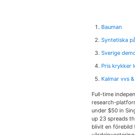
Bauman
Syntetiska p
Sverige demo
Pris krykker 
Kalmar vvs &
Full-time indepe
research-platfo
under $50 in Sin
up 23 spreads tha
blivit en förebi
värdeinvesteringa