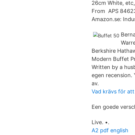
26cm White, etc,
From APS 84623 
Amazon.se: Indus
Berna
Warre
Berkshire Hathaw
Modern Buffet Pr
Written by a hus
egen recension. Y
av.
Vad krävs för at
Een goede versc
Live. •.
A2 pdf english