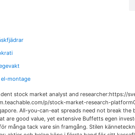
åskfjädrar
krati
legevakt
 el-montage
ndent stock market analyst and researcher:https://sv
rm.teachable.com/p/stock-market-research-platformC
gapore. All-you-can-eat spreads need not break the
t are good value, yet extensive Buffetts egen investe
ld för många tack vare sin framgång. Stilen känneteck
r: aktier och bolag köps i första hand för sitt kassaf