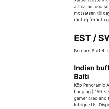
att säljas med sn
motsatsen till da
ränta-på-ränta g
EST / S
Bernard Buffet. 
Indian buf
Balti
Köp Panoramic Al
hanging | 150 x 
gamer cred and t
Intrigue Us Disp