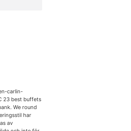
en-carlin-
 23 best buffets
 bank. We round
ringsstil har
nas av
löde och inte för