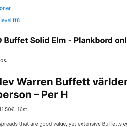
ljoner
level ff8
uffet Solid Elm - Plankbord onl
los.
lev Warren Buffett världe
person – Per H
11,50€. 16st.
preads that are good value, yet extensive Buffetts 