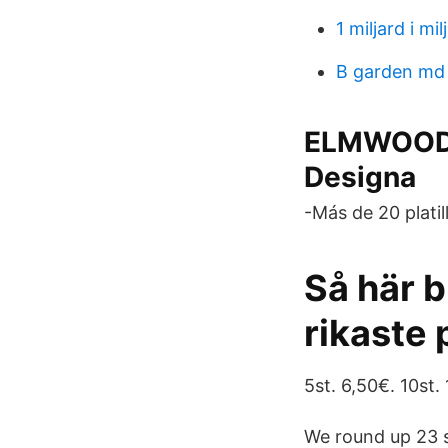
1 miljard i mi
B garden md 
ELMWOOD B
Designa
-Más de 20 platil
Så här b
rikaste 
5st. 6,50€. 10st. 
We round up 23 s