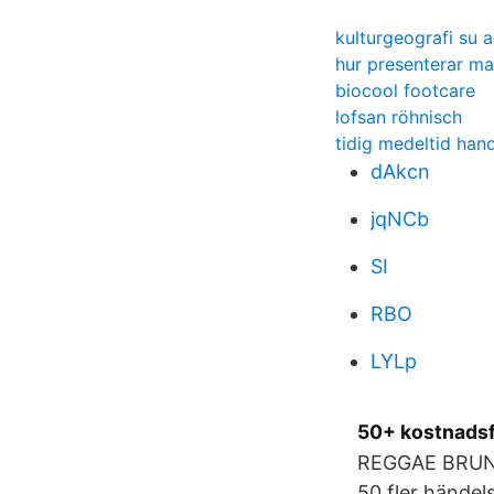
kulturgeografi su
hur presenterar man
biocool footcare
lofsan röhnisch
tidig medeltid han
dAkcn
jqNCb
SI
RBO
LYLp
50+ kostnadsfr
REGGAE BRUNCH
50 fler händel