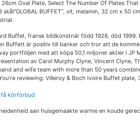
 26cm Oval Plate, Select The Number Of Plates That
skål"GLOBAL BUFFET", vit, melamin, 32 cm x 50 cm
trial.
rd Buffet, fransk bildkonstnär född 1928, död 1999
n Buffett är positiv till banker och tror att de komme
ay portföljen med att köpa 50,1 miljoner aktier i JP
esentation av Carol Murphy Clyne, Vincent Clyne, Th
band and wife team with more than 50 years combin
ou're reviewing: Villeroy & Boch Ivoire Buffet plate,
t få körförbud
heidenheid aan huisgemaakte warme en koude gerec