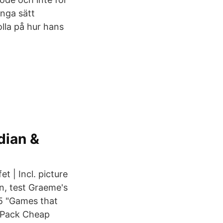
ånga sätt
olla på hur hans
dian &
 | Incl. picture
n, test Graeme's
 5 "Games that
0 Pack Cheap