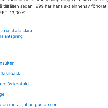
å tillfällen sedan 1999 har hans aktieinnehav förlora
ET. 13,00 €.
n en thailändare
la antagning
nsulten
 flashback
ngsås kontakt
ge
 utan murar johan gustafsson