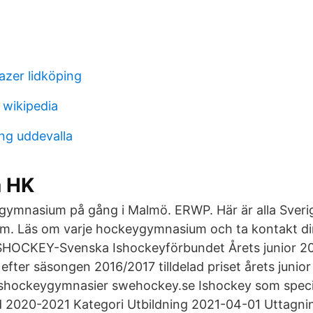
azer lidköping
 wikipedia
ing uddevalla
a HK
gymnasium på gång i Malmö. ERWP. Här är alla Sveri
. Läs om varje hockeygymnasium och ta kontakt dire
SHOCKEY-Svenska Ishockeyförbundet Årets junior 20
efter säsongen 2016/2017 tilldelad priset årets junior
t­ ishockeygymnasier swehockey.se Ishockey som speci
 2020-2021 Kategori Utbildning 2021-04-01 Uttagning a