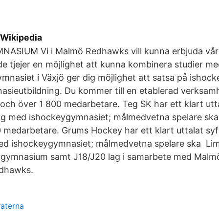
 Wikipedia
SIUM Vi i Malmö Redhawks vill kunna erbjuda vår
 tjejer en möjlighet att kunna kombinera studier m
asiet i Växjö ger dig möjlighet att satsa på ishock
asieutbildning. Du kommer till en etablerad verksamh
och över 1 800 medarbetare. Teg SK har ett klart utt
ing med ishockeygymnasiet; målmedvetna spelare sk
 medarbetare. Grums Hockey har ett klart uttalat syf
ed ishockeygymnasiet; målmedvetna spelare ska L
ygymnasium samt J18/J20 lag i samarbete med Malmö
dhawks.
aterna