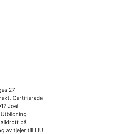
ges 27
kt. Certifierade
17 Joel
 Utbildning
alidrott på
v tjejer till LIU