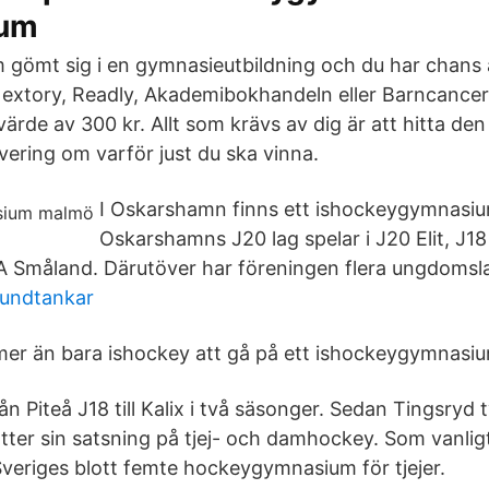
rum
 gömt sig i en gymnasieutbildning och du har chans a
Nextory, Readly, Akademibokhandeln eller Barncance
 värde av 300 kr. Allt som krävs av dig är att hitta 
vering om varför just du ska vinna.
I Oskarshamn finns ett ishockeygymnasiu
Oskarshamns J20 lag spelar i J20 Elit, J18 s
 A Småland. Därutöver har föreningen flera ungdomslag
undtankar
r mer än bara ishockey att gå på ett ishockeygymnasi
ån Piteå J18 till Kalix i två säsonger. Sedan Tingsryd
ter sin satsning på tjej- och damhockey. Som vanli
Sveriges blott femte hockeygymnasium för tjejer.