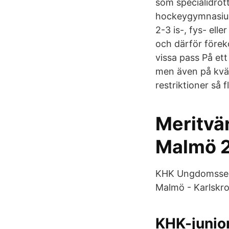
som specialidrot
hockeygymnasium
2-3 is-, fys- ell
och därför förek
vissa pass På et
men även på kväl
restriktioner så 
Meritvär
Malmö 2
KHK Ungdomssekt
Malmö - Karlskr
KHK-junio