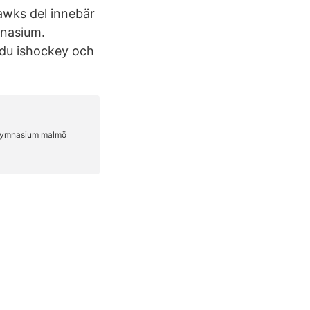
awks del innebär
mnasium.
 du ishockey och