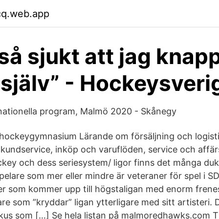
cq.web.app
så sjukt att jag knapp
 själv” - Hockeysveri
 nationella program, Malmö 2020 - Skånegy
shockeygymnasium Lärande om försäljning och logisti
kundservice, inköp och varuflöden, service och affärs
ey och dess seriesystem/ ligor finns det många dukt
elare som mer eller mindre är veteraner för spel i S
r som kommer upp till högstaligan med enorm frenesi
e som ”kryddar” ligan ytterligare med sitt artisteri.
kus som […] Se hela listan på malmoredhawks.com Til