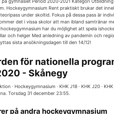
t på gymnasiet Period 2020-2021 Kategori Utbildning
. Hockeygymnasium Rent praktiskt brukar det inne
er teoripass under skoltid. Fokus på dessa pass är indiv
ommer det i vissa skolor att man ibland samtränar 
t hockeygymnasium har du möjlighet att spela ishocke
lar och helger Med anledning av pandemin och regi
flyttas sista ansökningsdagen till den 14/12!
den för nationella progra
020 - Skånegy
ion · Hockeygymnasium · KHK J18 · KHK J20 · KHK
ona. Torsdag 31 december 23:55.
rer på andra hockeygymnasium