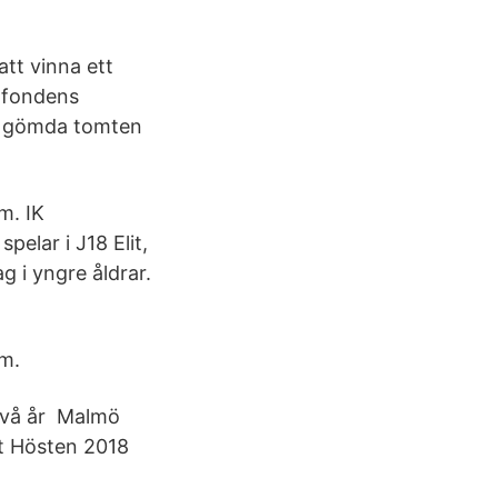
tt vinna ett
rfondens
den gömda tomten
m. IK
pelar i J18 Elit,
 i yngre åldrar.
um.
 två år Malmö
gt Hösten 2018