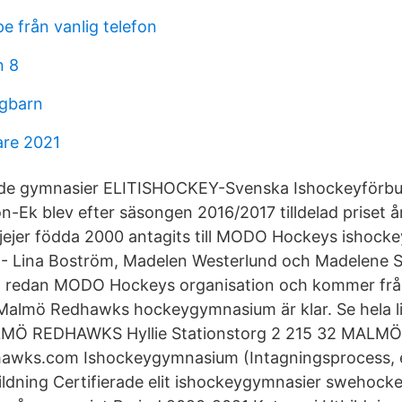
pe från vanlig telefon
n 8
ngbarn
are 2021
ade gymnasier ELITISHOCKEY-Svenska Ishockeyförbun
n-Ek blev efter säsongen 2016/2017 tilldelad priset åre
tjejer födda 2000 antagits till MODO Hockeys ishoc
e - Lina Boström, Madelen Westerlund och Madelene 
get redan MODO Hockeys organisation och kommer frå
 Malmö Redhawks hockeygymnasium är klar. Se hela li
LMÖ REDHAWKS Hyllie Stationstorg 2 215 32 MALMÖ
wks.com Ishockeygymnasium (Intagningsprocess, e
ildning Certifierade elit­ ishockeygymnasier swehock