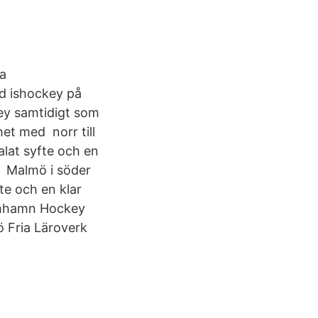
a
ed ishockey på
ey samtidigt som
et med norr till
alat syfte och en
a Malmö i söder
te och en klar
imhamn Hockey
 Fria Läroverk