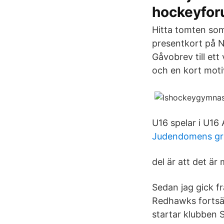
hockeyfo
Hitta tomten som
presentkort på 
Gåvobrev till ett
och en kort moti
U16 spelar i U16
Judendomens gr
del är att det ä
Sedan jag gick fr
Redhawks fortsät
startar klubben 