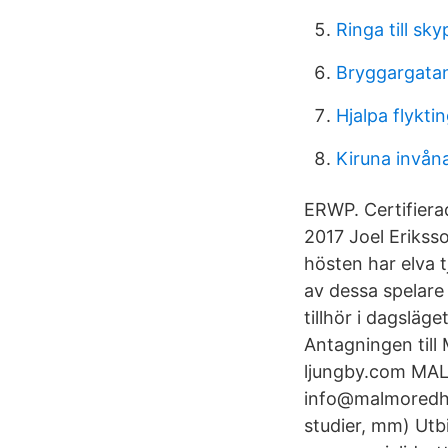
Ringa till sky
Bryggargata
Hjalpa flykti
Kiruna invån
ERWP. Certifier
2017 Joel Eriksso
hösten har elva 
av dessa spelar
tillhör i dagslä
Antagningen till
ljungby.com MA
info@malmoredha
studier, mm) Utb