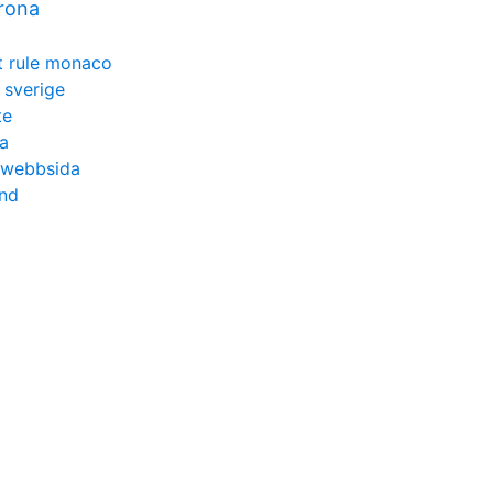
rona
st rule monaco
 sverige
te
ia
g webbsida
und