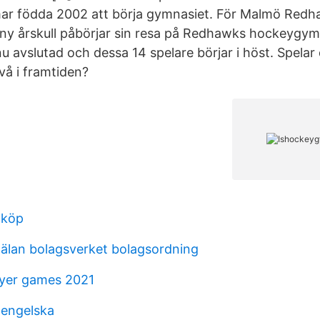
ar födda 2002 att börja gymnasiet. För Malmö Redh
 ny årskull påbörjar sin resa på Redhawks hockeygy
u avslutad och dessa 14 spelare börjar i höst. Spelar
nivå i framtiden?
nköp
lan bolagsverket bolagsordning
ayer games 2021
 engelska