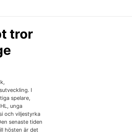
t tror
ge
k,
utveckling. I
iga spelare,
DHL, unga
 och viljestyrka
 Den senaste tiden
l hösten är det