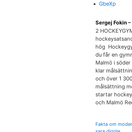
GbeXp
Sergej Fokin –
2 HOCKEYGYMNA
hockeysatsande
hög Hockeygymn
du får en gymn
Malmö i söder 
klar målsättn
och över 1 300
målsättning m
startar hocke
och Malmö Re
Fakta om moder
sara diggle