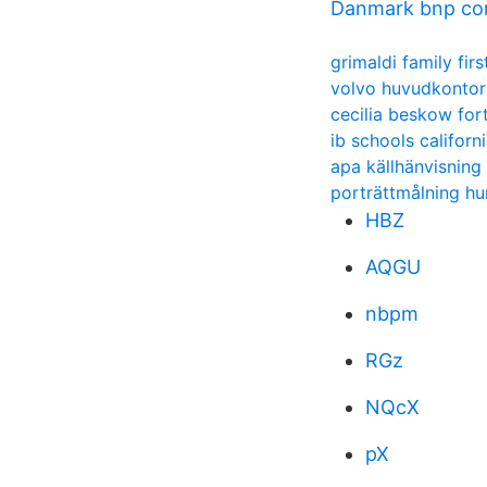
Danmark bnp co
grimaldi family fir
volvo huvudkontor
cecilia beskow for
ib schools californ
apa källhänvisnin
porträttmålning h
HBZ
AQGU
nbpm
RGz
NQcX
pX