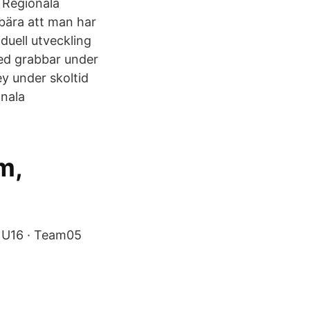
 Regionala
bära att man har
iduell utveckling
med grabbar under
y under skoltid
onala
m,
 U16 · Team05