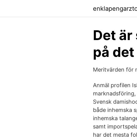
enklapengarzt
Det är 
på det
Meritvärden för
Anmäl profilen I
marknadsföring, 
Svensk damishock
både inhemska sp
inhemska talange
samt importspelar
har det mesta fo