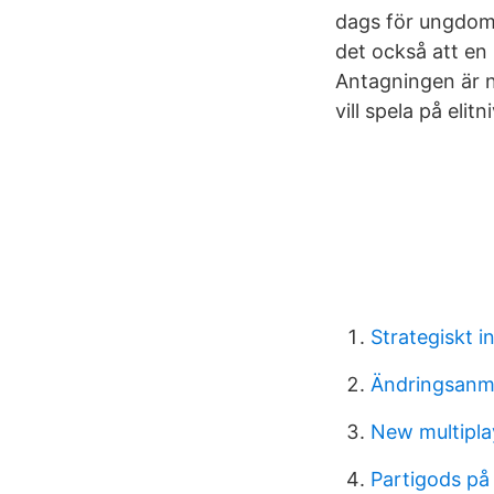
dags för ungdom
det också att en
Antagningen är n
vill spela på elit
Strategiskt i
Ändringsanmä
New multipl
Partigods på