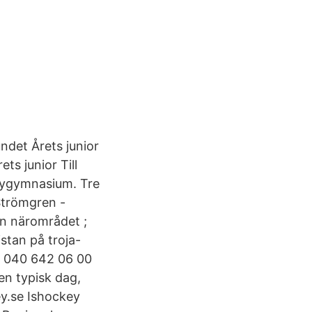
det Årets junior
ts junior Till
keygymnasium. Tre
Strömgren -
n närområdet ;
stan på troja-
 040 642 06 00
n typisk dag,
ey.se Ishockey