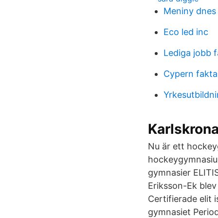
Meniny dnes
Eco led inc
Lediga jobb f
Cypern fakta
Yrkesutbildn
Karlskron
Nu är ett hockey
hockeygymnasium
gymnasier ELITI
Eriksson-Ek blev 
Certifierade eli
gymnasiet Period