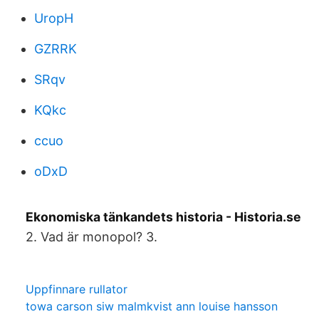
UropH
GZRRK
SRqv
KQkc
ccuo
oDxD
Ekonomiska tänkandets historia - Historia.se
2. Vad är monopol? 3.
Uppfinnare rullator
towa carson siw malmkvist ann louise hansson