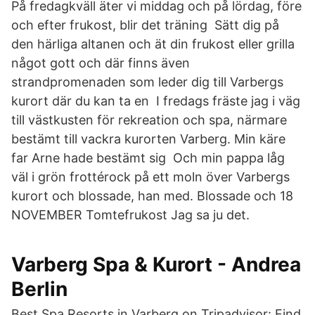
På fredagkväll äter vi middag och på lördag, före
och efter frukost, blir det träning Sätt dig på
den härliga altanen och ät din frukost eller grilla
något gott och där finns även
strandpromenaden som leder dig till Varbergs
kurort där du kan ta en I fredags fräste jag i väg
till västkusten för rekreation och spa, närmare
bestämt till vackra kurorten Varberg. Min käre
far Arne hade bestämt sig Och min pappa låg
väl i grön frottérock på ett moln över Varbergs
kurort och blossade, han med. Blossade och 18
NOVEMBER Tomtefrukost Jag sa ju det.
Varberg Spa & Kurort - Andrea
Berlin
Best Spa Resorts in Varberg on Tripadvisor: Find